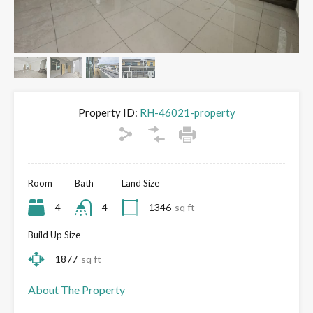
Property ID:
RH-46021-property
Room
Bath
Land Size
4
4
1346
sq ft
Build Up Size
1877
sq ft
About The Property