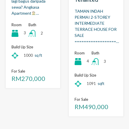
lagi bagus daripada
sewa? Angkasa
TAMAN INDAH
Apartment
…
PERMAI 2-STOREY
INTERMEDIATE
Room
Bath
TERRACE HOUSE FOR
3
2
SALE
==================…
Build Up Size
Room
Bath
1000
sq ft
4
3
For Sale
Build Up Size
RM270,000
1091
sqft
For Sale
RM490,000